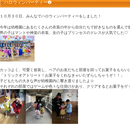
ハロウィンパーティー🎃
１０月３０日、みんなでハロウィンパーティーをしました！
今年は幼稚園にあるたくさんの衣装の中から自分たちで好きなものを選んで仮
男の子はマントや神楽の衣装、女の子はプリンセスのドレスが人気でした♡
カッコよく、可愛く仮装し、ペアのお友だちと部屋を回ってお菓子をもらい
「トリックオアトリート！お菓子をくれなきゃいたずらしちゃうぞ！！」
子どもたちの大きな声が幼稚園内に響き渡りましたよ☆
それぞれの部屋ではゲームや色々な仕掛けがあり、クリアするとお菓子をゲ