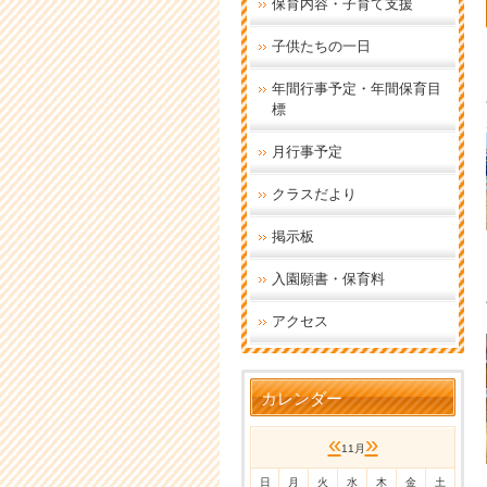
保育内容・子育て支援
子供たちの一日
年間行事予定・年間保育目
標
月行事予定
クラスだより
掲示板
入園願書・保育料
アクセス
カレンダー
«
»
11月
日
月
火
水
木
金
土