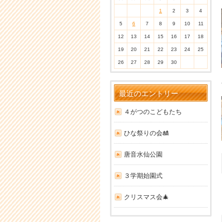
1
2
3
4
5
6
7
8
9
10
11
12
13
14
15
16
17
18
19
20
21
22
23
24
25
26
27
28
29
30
最近のエントリー
４がつのこどもたち
ひな祭りの会🎎
唐音水仙公園
３学期始園式
クリスマス会🎄