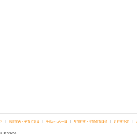
？
保育案内・子育て支援
子供たちの一日
年間行事・年間保育目標
月行事予定
 Reserved.