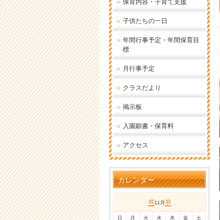
保育内容・子育て支援
子供たちの一日
年間行事予定・年間保育目
標
月行事予定
クラスだより
掲示板
入園願書・保育料
アクセス
カレンダー
«
»
11月
日
月
火
水
木
金
土