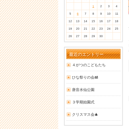
1
2
3
4
5
6
7
8
9
10
11
12
13
14
15
16
17
18
19
20
21
22
23
24
25
26
27
28
29
30
最近のエントリー
４がつのこどもたち
ひな祭りの会🎎
唐音水仙公園
３学期始園式
クリスマス会🎄