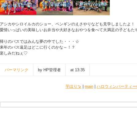
アシカやシロイルカのショー、ペンギンのえさやりなども見学しましたよ！
愛情いっぱいの美味しいお弁当や大好きなおやつを食べて大満足の子どもた
帰りのバスではみんな夢の中でした・・・☆
来年のバス遠足はどこに行くのかな～！？
楽しみだねぇ♡
パーマリンク
by HP管理者
at 13:35
芋ほり🍠
|
main
|
ハロウィンパーティー