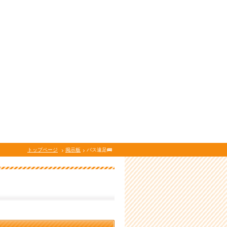
トップページ
掲示板
バス遠足🚌