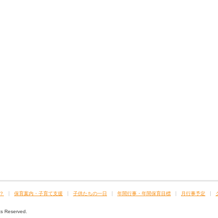
？
保育案内・子育て支援
子供たちの一日
年間行事・年間保育目標
月行事予定
 Reserved.