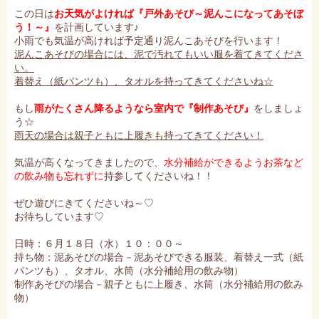
この日は
お天気がよければ『戸外あそび～泥んこになってあそぼ
う！～』
を計画しています♪
小雨でも気温が高ければ予定通り泥んこあそびを行います！
泥んこあそびの場合には、泥で汚れてもいい服を着てきてくださ
い。
着替え（紙パンツも）、タオルを持ってきてくださいね☆
もし
雨がたくさん降るようなら室内で『制作あそび』
をしましょ
う☆
雨天の場合は親子ともに上履きも持ってきてください！
気温が高くなってきましたので、
水分補給ができるようお茶など
の飲み物も忘れずに
持参してくださいね！！
ぜひ遊びにきてくださいね～♡
お待ちしています♡
日時：６月１８日（水）１０：００～
持ち物：泥あそびの場合－泥あそびできる服装、着替え一式（紙
パンツも）、タオル、水筒（水分補給用の飲み物）
制作あそびの場合－親子ともに上履き、水筒（水分補給用の飲み
物）