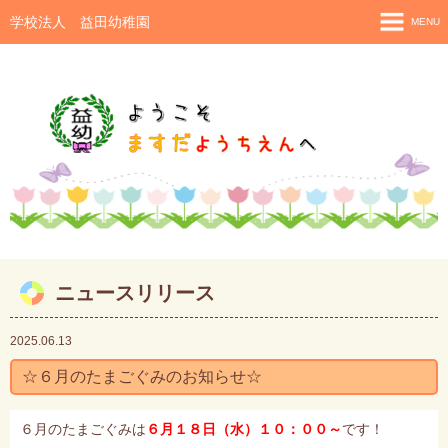
学校法人 益田幼稚園
MENU
トップページ
益田幼稚園ってどんなとこ？
保育内容・子育て支援
子供たちの一日
年間行事予定・年間保育目標
月行事予定
ニュースリリース
クラスだより
2025.06.13
掲示板
☆６月のたまごぐみのお知らせ☆
入園願書・保育料
アクセス
６月のたまごぐみは
６月１８日（水）１０：００～
です！