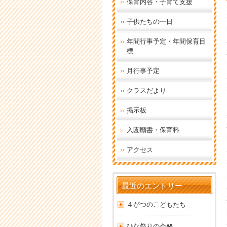
保育内容・子育て支援
子供たちの一日
年間行事予定・年間保育目
標
月行事予定
クラスだより
掲示板
入園願書・保育料
アクセス
最近のエントリー
４がつのこどもたち
ひな祭りの会🎎